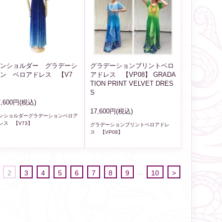
ンショルダー グラデーシ
グラデーションプリントベロ
ン ベロアドレス 【V7
アドレス 【VP08】 GRADA
】
TION PRINT VELVET DRES
S
7,600円(税込)
17,600円(税込)
ンショルダーグラデーションベロア
レス 【V73】
グラデーションプリントベロアドレ
ス 【VP08】
...
2
3
4
5
6
7
8
9
10
>