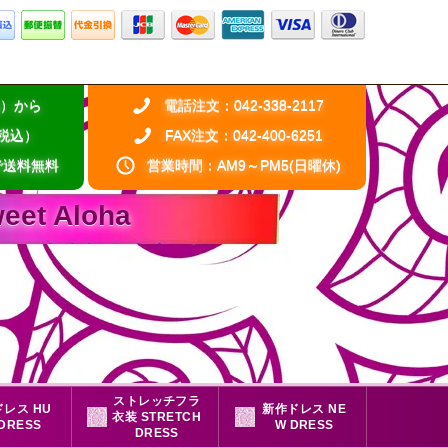
税込）から
電話注文：042-338-2117
（税込）
FAX注文：042-400-6251
で送料無料
営業時間：AM9～PM5(日曜休)
 Aloha
ストレッチフラ
レス HU
新作ドレス NE
衣装 STRETCH
 DRESS
W DRESS
DRESS