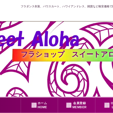
フラダンス衣装、パウスカート、ハワイアンドレス、雑貨など格安価格で
フラショップ スイートアロハ公式
ホーム
会員登録
HOME
MEMBER