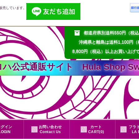
販売しています。
都道府県別送料550円（
沖縄県と離島は送料1,100円
8,800円（税込）以上お買い上げ
通販サイト Hula Shop Sweet
ログイン
お問い合わせ
カート
フラド
LOGIN
Contact Us
CART(0)
LA