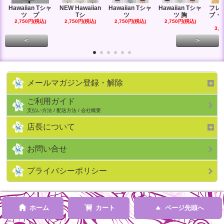
Hawaiian Tシャ
NEW Hawaiian
Hawaiian Tシャ
Hawaiian Tシャ
フレ
ツ プ
Tシ
ツ
ツ 胸
ブ・
2,750円(税込)
2,750円(税込)
2,750円(税込)
2,750円(税込)
3,3
<
>
メールマガジン登録・解除
ご利用ガイド
支払い方法 / 配送方法 / 会社概要
店長について
お問い合せ
プライバシーポリシー
ホーム
カート
ページ先頭へ