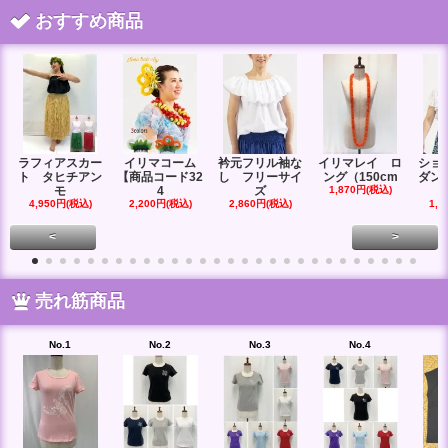
おすすめ商品
ラフィアスカー
イリマコーム
衿元フリル袖な
イリマレイ ロ
ショ
ト タヒチアン
【商品コード32
し フリーサイ
ング（150cm
ダン
モ
4
ズ
1,870円(税込)
4,950円(税込)
2,200円(税込)
2,860円(税込)
1,6
<
>
売れ筋商品
No.1
No.2
No.3
No.4