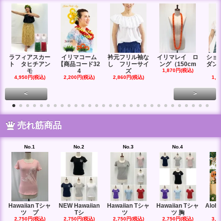
ラフィアスカー
イリマコーム
衿元フリル袖な
イリマレイ ロ
ショ
ト タヒチアン
【商品コード32
し フリーサイ
ング（150cm
ダン
モ
4
ズ
1,870円(税込)
4,950円(税込)
2,200円(税込)
2,860円(税込)
1,6
<
>
売れ筋商品
No.1
No.2
No.3
No.4
Hawaiian Tシャ
NEW Hawaiian
Hawaiian Tシャ
Hawaiian Tシャ
Aloha
ツ プ
Tシ
ツ
ツ 胸
2,750円(税込)
2,750円(税込)
2,750円(税込)
2,750円(税込)
3,0