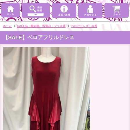
ホーム
>
SALE品・限定品・既製品・フラ衣装
>
ベロアドレス 赤系
【SALE】ベロアフリルドレス