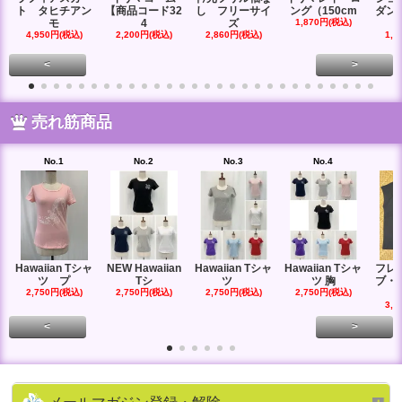
ト タヒチアン
【商品コード32
し フリーサイ
ング（150cm
ダン
モ
4
ズ
1,870円(税込)
4,950円(税込)
2,200円(税込)
2,860円(税込)
1,6
<
>
売れ筋商品
No.1
No.2
No.3
No.4
Hawaiian Tシャ
NEW Hawaiian
Hawaiian Tシャ
Hawaiian Tシャ
フレ
ツ プ
Tシ
ツ
ツ 胸
ブ・
2,750円(税込)
2,750円(税込)
2,750円(税込)
2,750円(税込)
3,3
<
>