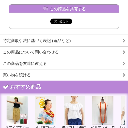
この商品を共有する
特定商取引法に基づく表記 (返品など)
この商品について問い合わせる
この商品を友達に教える
買い物を続ける
おすすめ商品
ラフィアスカー
イリマコーム
衿元フリル袖な
イリマレイ ロ
ショ