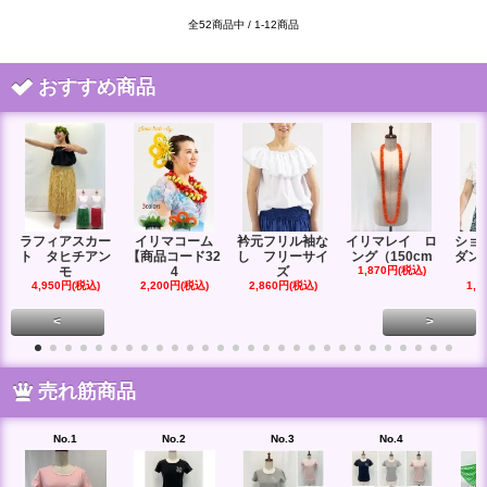
全52商品中 / 1-12商品
おすすめ商品
ラフィアスカー
イリマコーム
衿元フリル袖な
イリマレイ ロ
ショ
ト タヒチアン
【商品コード32
し フリーサイ
ング（150cm
ダン
モ
4
ズ
1,870円(税込)
4,950円(税込)
2,200円(税込)
2,860円(税込)
1,6
<
>
売れ筋商品
No.1
No.2
No.3
No.4