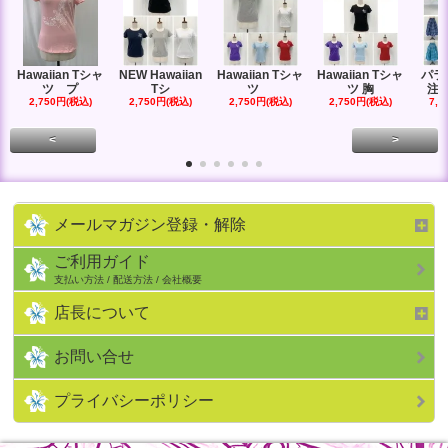
Hawaiian Tシャ
NEW Hawaiian
Hawaiian Tシャ
Hawaiian Tシャ
パラ
ツ プ
Tシ
ツ
ツ 胸
注生
2,750円(税込)
2,750円(税込)
2,750円(税込)
2,750円(税込)
7,1
<
>
メールマガジン登録・解除
ご利用ガイド
支払い方法 / 配送方法 / 会社概要
店長について
お問い合せ
プライバシーポリシー