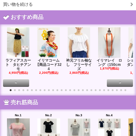
買い物を続ける
おすすめ商品
ラフィアスカー
イリマコーム
衿元フリル袖な
イリマレイ ロ
ショ
ト タヒチアン
【商品コード32
し フリーサイ
ング（150cm
ダン
モ
4
ズ
1,870円(税込)
4,950円(税込)
2,200円(税込)
2,860円(税込)
1,6
<
>
売れ筋商品
No.1
No.2
No.3
No.4