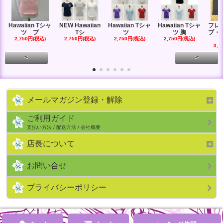
Hawaiian Tシャ
NEW Hawaiian
Hawaiian Tシャ
Hawaiian Tシャ
フレ
ツ プ
Tシ
ツ
ツ 胸
ブ・
2,750円(税込)
2,750円(税込)
2,750円(税込)
2,750円(税込)
3,3
<
>
メールマガジン登録・解除
ご利用ガイド
支払い方法 / 配送方法 / 会社概要
店長について
お問い合せ
プライバシーポリシー