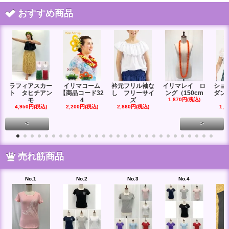
おすすめ商品
ラフィアスカー
イリマコーム
衿元フリル袖な
イリマレイ ロ
ショ
ト タヒチアン
【商品コード32
し フリーサイ
ング（150cm
ダン
モ
4
ズ
1,870円(税込)
4,950円(税込)
2,200円(税込)
2,860円(税込)
1,6
<
>
売れ筋商品
No.1
No.2
No.3
No.4