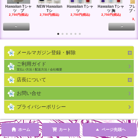
Hawaiian Tシャ
NEW Hawaiian
Hawaiian Tシャ
Hawaiian Tシャ
フレ
ツ プ
Tシ
ツ
ツ 胸
ブ・
2,750円(税込)
2,750円(税込)
2,750円(税込)
2,750円(税込)
3,3
<
>
メールマガジン登録・解除
ご利用ガイド
支払い方法 / 配送方法 / 会社概要
店長について
お問い合せ
プライバシーポリシー
ホーム
カート
ページ先頭へ