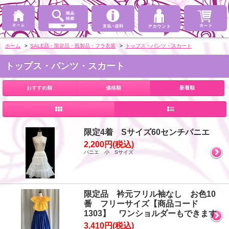
ホーム
>
SALE品・限定品・既製品・フラ衣装
>
トップス・パンツ・スカート
トップス・パンツ・スカート
おすすめ順
価格順
新着順
限定4着 Sサイズ60センチパニエ
2,200円(税込)
パニエ 小 Sサイズ
限定品 衿元フリル袖なし お色10
番 フリーサイズ【商品コード
1303】 ワンショルダーもできます
3,410円(税込)