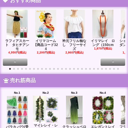
おすすめ商品
ラフィアスカー
イリマコーム
衿元フリル袖な
イリマレイ ロ
ショ
ト タヒチアン
【商品コード32
し フリーサイ
ング（150cm
ダン
モ
4
ズ
1,870円(税込)
4,950円(税込)
2,200円(税込)
2,860円(税込)
1,6
<
>
売れ筋商品
No.1
No.2
No.3
No.4
マイレレイ・レ
パラカ パウ(受
クラッシュベロ
エレガントレイ
フラ