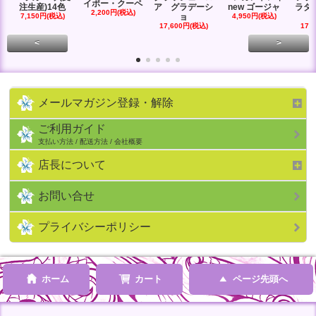
イポー・クーペ
注生産)14色
ア グラデーシ
new ゴージャ
ラダ
2,200円(税込)
7,150円(税込)
ョ
4,950円(税込)
17,600円(税込)
17,
<
>
メールマガジン登録・解除
ご利用ガイド
支払い方法 / 配送方法 / 会社概要
店長について
お問い合せ
プライバシーポリシー
ホーム
カート
ページ先頭へ