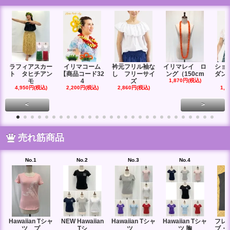
ラフィアスカー
イリマコーム
衿元フリル袖な
イリマレイ ロ
ショ
ト タヒチアン
【商品コード32
し フリーサイ
ング（150cm
ダン
モ
4
ズ
1,870円(税込)
4,950円(税込)
2,200円(税込)
2,860円(税込)
1,6
<
>
売れ筋商品
No.1
No.2
No.3
No.4
Hawaiian Tシャ
NEW Hawaiian
Hawaiian Tシャ
Hawaiian Tシャ
フレ
ツ プ
Tシ
ツ
ツ 胸
ブ・