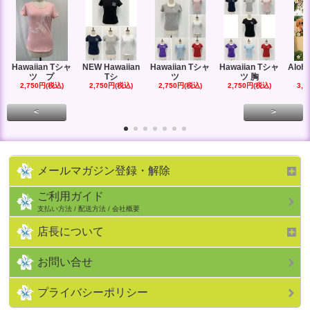
Hawaiian Tシャ
NEW Hawaiian
Hawaiian Tシャ
Hawaiian Tシャ
Aloha
ツ プ
Tシ
ツ
ツ 胸
2,750円(税込)
2,750円(税込)
2,750円(税込)
2,750円(税込)
3,0
<
>
メールマガジン登録・解除
ご利用ガイド
支払い方法 / 配送方法 / 会社概要
店長について
お問い合せ
プライバシーポリシー