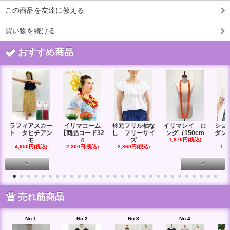
この商品を友達に教える
買い物を続ける
おすすめ商品
ラフィアスカー
イリマコーム
衿元フリル袖な
イリマレイ ロ
ショ
ト タヒチアン
【商品コード32
し フリーサイ
ング（150cm
ダン
モ
4
ズ
1,870円(税込)
4,950円(税込)
2,200円(税込)
2,860円(税込)
1,6
<
>
売れ筋商品
No.1
No.2
No.3
No.4