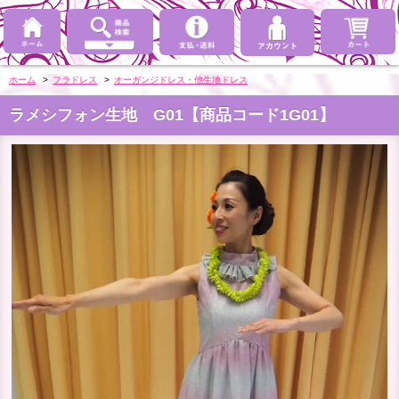
ホーム
>
フラドレス
>
オーガンジドレス・他生地ドレス
ラメシフォン生地 G01【商品コード1G01】