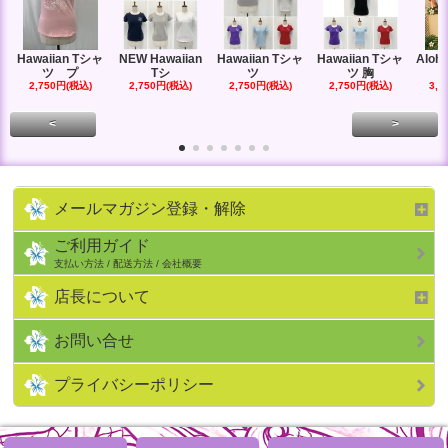
Hawaiian Tシャ
NEW Hawaiian
Hawaiian Tシャ
Hawaiian Tシャ
Aloha
ツ プ
Tシ
ツ
ツ 胸
2,750円(税込)
2,750円(税込)
2,750円(税込)
2,750円(税込)
3,0
<
>
メールマガジン登録・解除
ご利用ガイド
支払い方法 / 配送方法 / 会社概要
店長について
お問い合せ
プライバシーポリシー