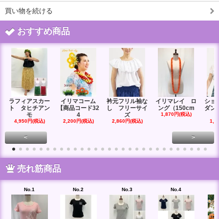
買い物を続ける
おすすめ商品
ラフィアスカー
イリマコーム
衿元フリル袖な
イリマレイ ロ
ショ
ト タヒチアン
【商品コード32
し フリーサイ
ング（150cm
ダン
モ
4
ズ
1,870円(税込)
4,950円(税込)
2,200円(税込)
2,860円(税込)
1,6
<
>
売れ筋商品
No.1
No.2
No.3
No.4