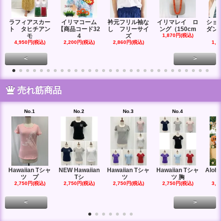
ラフィアスカー
イリマコーム
衿元フリル袖な
イリマレイ ロ
ショ
ト タヒチアン
【商品コード32
し フリーサイ
ング（150cm
ダン
モ
4
ズ
1,870円(税込)
4,950円(税込)
2,200円(税込)
2,860円(税込)
1,6
<
>
売れ筋商品
No.1
No.2
No.3
No.4
Hawaiian Tシャ
NEW Hawaiian
Hawaiian Tシャ
Hawaiian Tシャ
Aloha
ツ プ
Tシ
ツ
ツ 胸
2,750円(税込)
2,750円(税込)
2,750円(税込)
2,750円(税込)
3,0
<
>