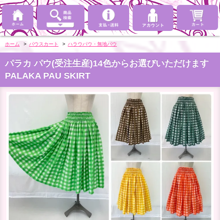
ホーム
>
パウスカート
>
ハラウパウ・無地パウ
パラカ パウ(受注生産)14色からお選びいただけます
PALAKA PAU SKIRT