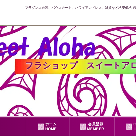
フラダンス衣装、パウスカート、ハワイアンドレス、雑貨など格安価格で
フラショップ スイートアロハ公式
ホーム
会員登録
HOME
MEMBER