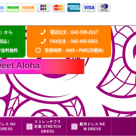
税込）から
電話注文：042-338-2117
（税込）
FAX注文：042-400-6251
で送料無料
営業時間：AM9～PM5(日曜休)
 Aloha
ストレッチフラ
レス HU
新作ドレス NE
衣装 STRETCH
 DRESS
W DRESS
DRESS