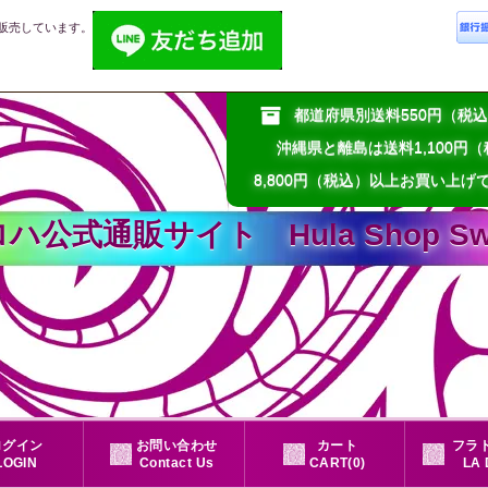
販売しています。
都道府県別送料550円（
沖縄県と離島は送料1,100円
8,800円（税込）以上お買い上げ
通販サイト Hula Shop Sweet
ログイン
お問い合わせ
カート
フラド
LOGIN
Contact Us
CART(0)
LA