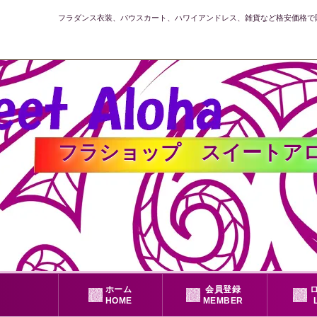
フラダンス衣装、パウスカート、ハワイアンドレス、雑貨など格安価格で
フラショップ スイートアロハ公式
ホーム
会員登録
HOME
MEMBER