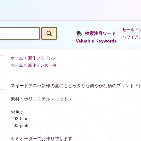
セールドレ
検索注目ワード
ハワイア
Valuable Keywords
ホーム
>
新作フラドレス
ホーム
>
新作ドレス一覧
スイートアロハ新作の夏にもピッタリな爽やかな柄のプリントド
素材：ポリエステルｘコットン
お色：
T03-blue
T03-pink
セミオーダーでお作り致します