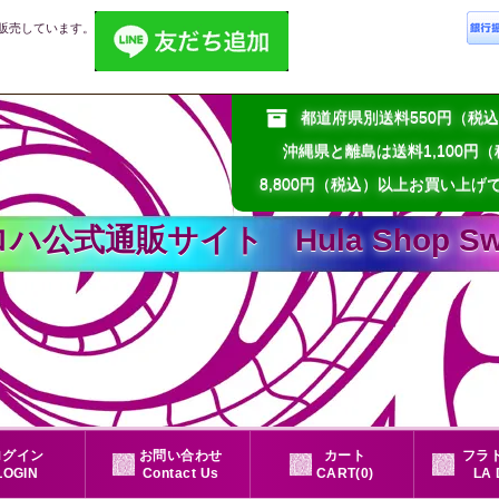
販売しています。
都道府県別送料550円（
沖縄県と離島は送料1,100円
8,800円（税込）以上お買い上げ
通販サイト Hula Shop Sweet
ログイン
お問い合わせ
カート
フラド
LOGIN
Contact Us
CART(0)
LA