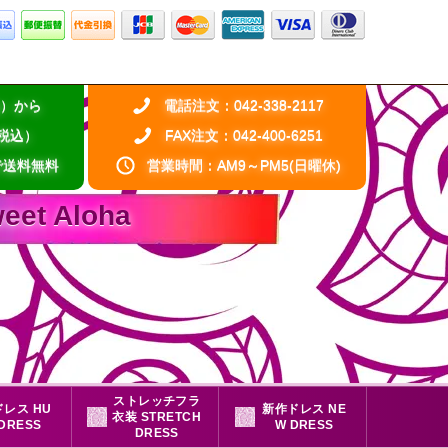
税込）から
電話注文：042-338-2117
（税込）
FAX注文：042-400-6251
で送料無料
営業時間：AM9～PM5(日曜休)
 Aloha
ストレッチフラ
レス HU
新作ドレス NE
衣装 STRETCH
 DRESS
W DRESS
DRESS