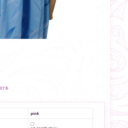
続ける
pink