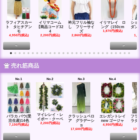
ラフィアスカー
イリマコーム
衿元フリル袖な
イリマレイ ロ
ショ
ト タヒチアン
【商品コード32
し フリーサイ
ング（150cm
ダン
モ
4
ズ
1,870円(税込)
4,950円(税込)
2,200円(税込)
2,860円(税込)
1,6
<
>
売れ筋商品
No.1
No.2
No.3
No.4
マイレレイ・レ
パラカ パウ(受
クラッシュベロ
エレガントレイ
フラ
イポー・クーペ
注生産)14色
ア グラデーシ
new ゴージャ
ラダ
2,200円(税込)
7,150円(税込)
ョ
4,950円(税込)
17,600円(税込)
17,
<
>