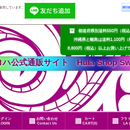
販売しています。
都道府県別送料550円（
沖縄県と離島は送料1,100円
8,800円（税込）以上お買い上げ
通販サイト Hula Shop Sweet
ログイン
お問い合わせ
カート
フラド
LOGIN
Contact Us
CART(0)
LA