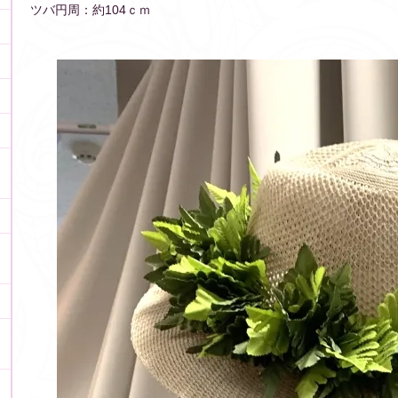
ツバ円周：約104ｃｍ