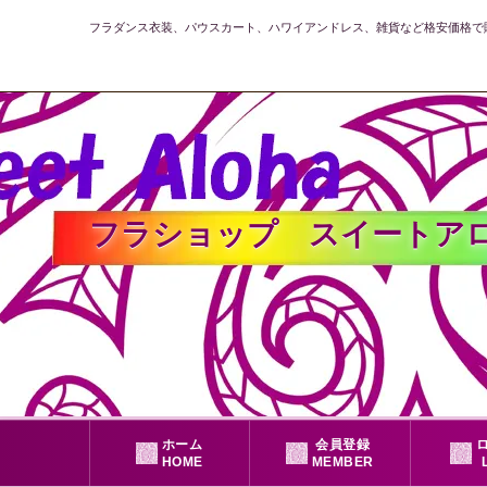
フラダンス衣装、パウスカート、ハワイアンドレス、雑貨など格安価格で
フラショップ スイートアロハ公式
ホーム
会員登録
HOME
MEMBER