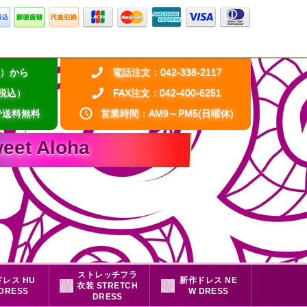
税込）から
電話注文：042-338-2117
（税込）
FAX注文：042-400-6251
で送料無料
営業時間：AM9～PM5(日曜休)
 Aloha
ストレッチフラ
レス HU
新作ドレス NE
衣装 STRETCH
 DRESS
W DRESS
DRESS