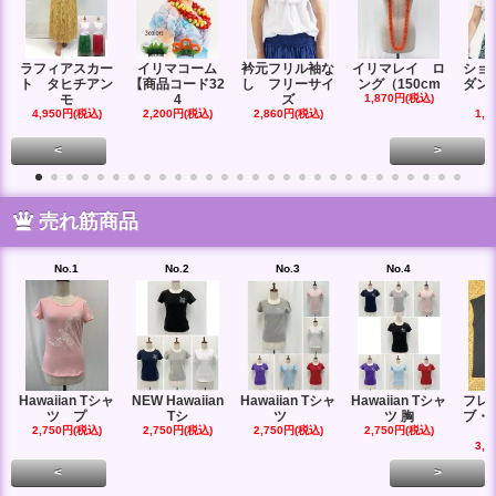
ラフィアスカー
イリマコーム
衿元フリル袖な
イリマレイ ロ
ショ
ト タヒチアン
【商品コード32
し フリーサイ
ング（150cm
ダン
モ
4
ズ
1,870円(税込)
4,950円(税込)
2,200円(税込)
2,860円(税込)
1,6
<
>
売れ筋商品
No.1
No.2
No.3
No.4
Hawaiian Tシャ
NEW Hawaiian
Hawaiian Tシャ
Hawaiian Tシャ
フレ
ツ プ
Tシ
ツ
ツ 胸
ブ・
2,750円(税込)
2,750円(税込)
2,750円(税込)
2,750円(税込)
3,3
<
>