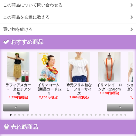
この商品について問い合わせる
この商品を友達に教える
買い物を続ける
おすすめ商品
ラフィアスカー
イリマコーム
衿元フリル袖な
イリマレイ ロ
ショ
ト タヒチアン
【商品コード32
し フリーサイ
ング（150cm
ダン
モ
4
ズ
1,870円(税込)
4,950円(税込)
2,200円(税込)
2,860円(税込)
1,6
<
>
売れ筋商品