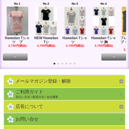
No.1
No.2
No.3
No.4
Hawaiian Tシャ
NEW Hawaiian
Hawaiian Tシャ
Hawaiian Tシャ
フレ
ツ プ
Tシ
ツ
ツ 胸
ブ・
2,750円(税込)
2,750円(税込)
2,750円(税込)
2,750円(税込)
3,3
<
>
メールマガジン登録・解除
ご利用ガイド
支払い方法 / 配送方法 / 会社概要
店長について
お問い合せ