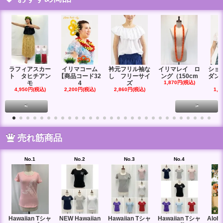
ラフィアスカー
イリマコーム
衿元フリル袖な
イリマレイ ロ
ショ
ト タヒチアン
【商品コード32
し フリーサイ
ング（150cm
ダン
モ
4
ズ
1,870円(税込)
4,950円(税込)
2,200円(税込)
2,860円(税込)
1,6
<
>
売れ筋商品
No.1
No.2
No.3
No.4
Hawaiian Tシャ
NEW Hawaiian
Hawaiian Tシャ
Hawaiian Tシャ
Aloha