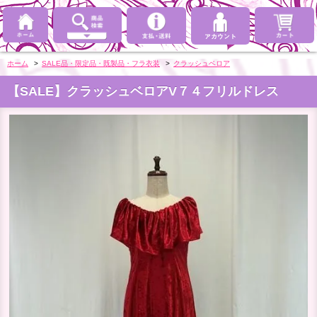
ホーム
>
SALE品・限定品・既製品・フラ衣装
>
クラッシュベロア
【SALE】クラッシュベロアV７４フリルドレス