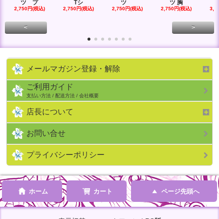
ツ プ
Tシ
ツ
ツ 胸
2,750円(税込)
2,750円(税込)
2,750円(税込)
2,750円(税込)
3,0
<
>
メールマガジン登録・解除
ご利用ガイド
支払い方法 / 配送方法 / 会社概要
店長について
お問い合せ
プライバシーポリシー
ホーム
カート
ページ先頭へ