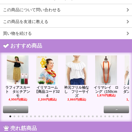
この商品について問い合わせる
この商品を友達に教える
買い物を続ける
おすすめ商品
ラフィアスカー
イリマコーム
衿元フリル袖な
イリマレイ ロ
ショ
ト タヒチアン
【商品コード32
し フリーサイ
ング（150cm
ダン
モ
4
ズ
1,870円(税込)
4,950円(税込)
2,200円(税込)
2,860円(税込)
1,6
<
>
売れ筋商品