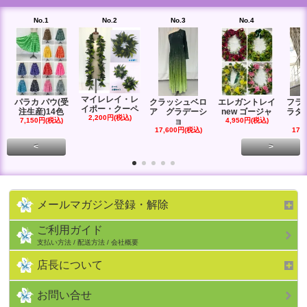
No.1
No.2
No.3
No.4
マイレレイ・レ
パラカ パウ(受
クラッシュベロ
エレガントレイ
フラ
イポー・クーペ
注生産)14色
ア グラデーシ
new ゴージャ
ラダ
2,200円(税込)
7,150円(税込)
ョ
4,950円(税込)
17,600円(税込)
17,
<
>
メールマガジン登録・解除
ご利用ガイド
支払い方法 / 配送方法 / 会社概要
店長について
お問い合せ