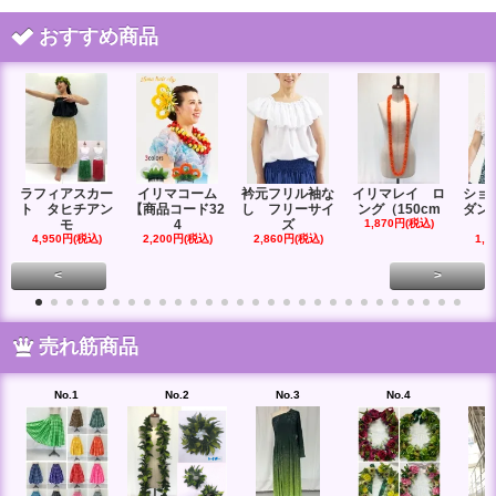
おすすめ商品
ラフィアスカー
イリマコーム
衿元フリル袖な
イリマレイ ロ
ショ
ト タヒチアン
【商品コード32
し フリーサイ
ング（150cm
ダン
モ
4
ズ
1,870円(税込)
4,950円(税込)
2,200円(税込)
2,860円(税込)
1,6
<
>
売れ筋商品
No.1
No.2
No.3
No.4