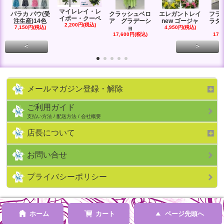
マイレレイ・レ
パラカ パウ(受
クラッシュベロ
エレガントレイ
フラ
イポー・クーペ
注生産)14色
ア グラデーシ
new ゴージャ
ラダ
2,200円(税込)
7,150円(税込)
ョ
4,950円(税込)
17,600円(税込)
17,
<
>
メールマガジン登録・解除
ご利用ガイド
支払い方法 / 配送方法 / 会社概要
店長について
お問い合せ
プライバシーポリシー
ホーム
カート
ページ先頭へ