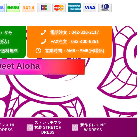
税込）から
電話注文：042-338-2117
（税込）
FAX注文：042-400-6251
で送料無料
営業時間：AM9～PM5(日曜休)
 Aloha
ストレッチフラ
レス HU
新作ドレス NE
衣装 STRETCH
 DRESS
W DRESS
DRESS