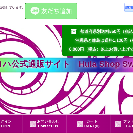
販売しています。
都道府県別送料550円（
沖縄県と離島は送料1,100円
8,800円（税込）以上お買い上げ
通販サイト Hula Shop Sweet
ログイン
お問い合わせ
カート
フラド
LOGIN
Contact Us
CART(0)
LA