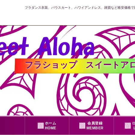
フラダンス衣装、パウスカート、ハワイアンドレス、雑貨など格安価格で
フラショップ スイートアロハ公式
ホーム
会員登録
HOME
MEMBER