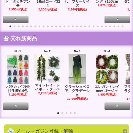
ト タヒチアン
【商品コード32
し フリーサイ
ング（150cm
ダン
モ
4
ズ
1,870円(税込)
4,950円(税込)
2,200円(税込)
2,860円(税込)
1,6
<
>
売れ筋商品
No.1
No.2
No.3
No.4
マイレレイ・レ
パラカ パウ(受
クラッシュベロ
エレガントレイ
フラ
イポー・クーペ
注生産)14色
ア グラデーシ
new ゴージャ
ラダ
2,200円(税込)
7,150円(税込)
ョ
4,950円(税込)
17,600円(税込)
17,
<
>
メールマガジン登録・解除